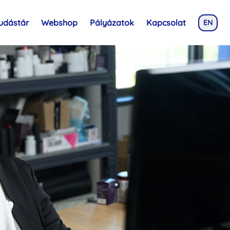
udástár
Webshop
Pályázatok
Kapcsolat
EN