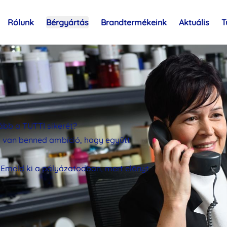
Rólunk
Bérgyártás
Brandtermékeink
Aktuális
T
ább a TUTTI sikerét?
s van benned ambíció, hogy együtt
? Emeld ki a pályázatodban, mert előnyt