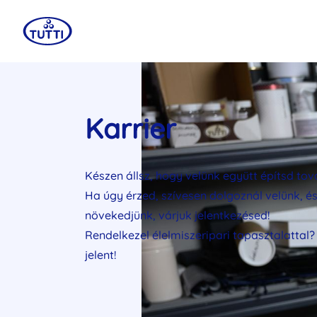
Karrier
Készen állsz, hogy velünk együtt építsd tov
Ha úgy érzed, szívesen dolgoznál velünk, é
növekedjünk, várjuk jelentkezésed!
Rendelkezel élelmiszeripari tapasztalattal
jelent!